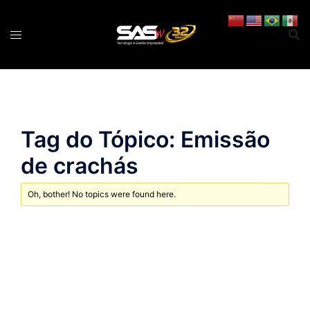
Pular
para
o
conteúdo
Tag do Tópico: Emissão
de crachás
Oh, bother! No topics were found here.