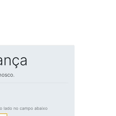
ança
nosco.
ao lado no campo abaixo