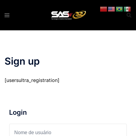
Pular
para
o
conteúdo
Sign up
[usersultra_registration]
Login
Nome de usuário