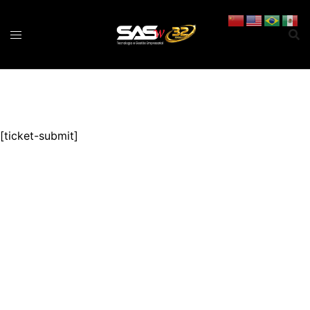
Pular
para
o
conteúdo
[ticket-submit]