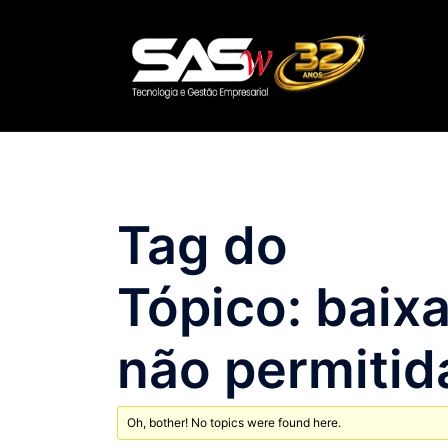
Pular
para
o
conteúdo
Tag do
Tópico: baix
não permitid
Oh, bother! No topics were found here.