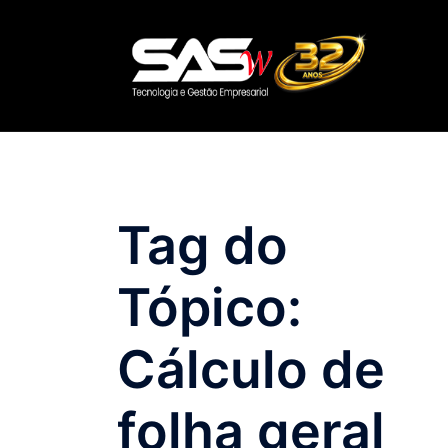
Pular
para
o
conteúdo
Tag do
Tópico:
Cálculo de
folha geral