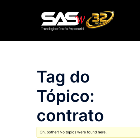
Pular
para
o
conteúdo
Tag do
Tópico:
contrato
Oh, bother! No topics were found here.