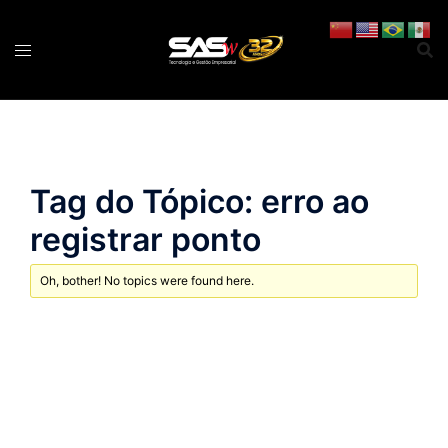
Pular
para
o
conteúdo
Tag do Tópico: erro ao
registrar ponto
Oh, bother! No topics were found here.