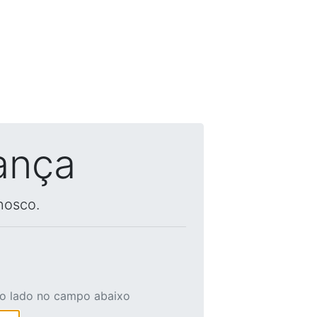
ança
nosco.
ao lado no campo abaixo