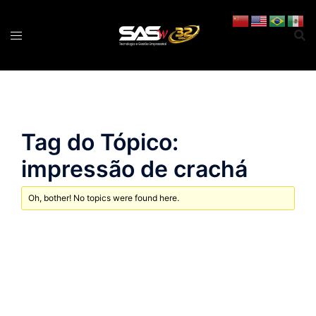
Pular
para
o
conteúdo
Tag do Tópico:
impressão de crachá
Oh, bother! No topics were found here.