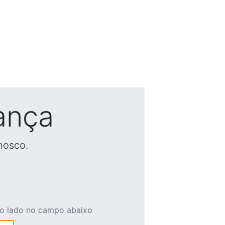
ança
nosco.
ao lado no campo abaixo