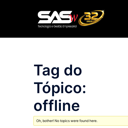
Pular
para
o
conteúdo
Tag do
Tópico:
offline
Oh, bother! No topics were found here.