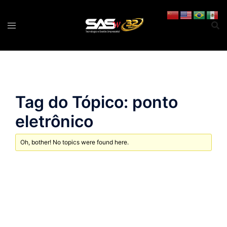
Pular
para
o
conteúdo
Tag do Tópico: ponto
eletrônico
Oh, bother! No topics were found here.