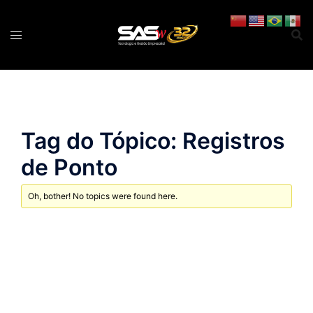
Pular
para
o
conteúdo
Tag do Tópico: Registros
de Ponto
Oh, bother! No topics were found here.