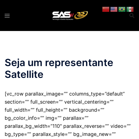
Pular
para
o
conteúdo
Seja um representante
Satellite
[vc_row parallax_image=”” columns_type=”default”
section=”” full_screen=”” vertical_centering=””
full_width=”” full_height=”” background=””
bg_color_info=”” img=”” parallax=””
parallax_bg_width=”110″ parallax_reverse=”” video=””
bg_type=”” parallax_style=”” bg_image_new=””