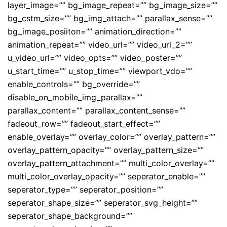
layer_image=”” bg_image_repeat=”” bg_image_size=””
bg_cstm_size=”” bg_img_attach=”” parallax_sense=””
bg_image_posiiton=”” animation_direction=””
animation_repeat=”” video_url=”” video_url_2=””
u_video_url=”” video_opts=”” video_poster=””
u_start_time=”” u_stop_time=”” viewport_vdo=””
enable_controls=”” bg_override=””
disable_on_mobile_img_parallax=””
parallax_content=”” parallax_content_sense=””
fadeout_row=”” fadeout_start_effect=””
enable_overlay=”” overlay_color=”” overlay_pattern=””
overlay_pattern_opacity=”” overlay_pattern_size=””
overlay_pattern_attachment=”” multi_color_overlay=””
multi_color_overlay_opacity=”” seperator_enable=””
seperator_type=”” seperator_position=””
seperator_shape_size=”” seperator_svg_height=””
seperator_shape_background=””