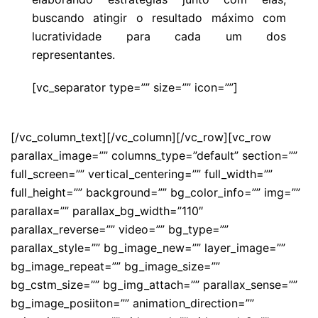
buscando atingir o resultado máximo com
lucratividade para cada um dos
representantes.
[vc_separator type=”” size=”” icon=””]
[/vc_column_text][/vc_column][/vc_row][vc_row
parallax_image=”” columns_type=”default” section=””
full_screen=”” vertical_centering=”” full_width=””
full_height=”” background=”” bg_color_info=”” img=””
parallax=”” parallax_bg_width=”110″
parallax_reverse=”” video=”” bg_type=””
parallax_style=”” bg_image_new=”” layer_image=””
bg_image_repeat=”” bg_image_size=””
bg_cstm_size=”” bg_img_attach=”” parallax_sense=””
bg_image_posiiton=”” animation_direction=””