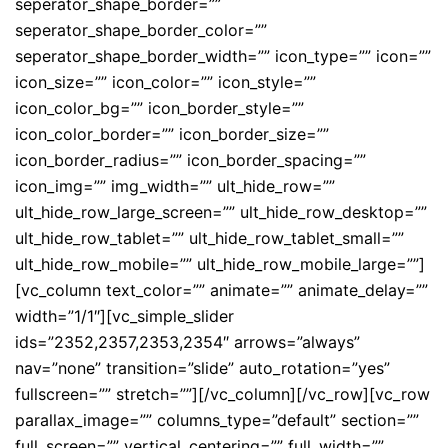
seperator_shape_border=””
seperator_shape_border_color=””
seperator_shape_border_width=”” icon_type=”” icon=””
icon_size=”” icon_color=”” icon_style=””
icon_color_bg=”” icon_border_style=””
icon_color_border=”” icon_border_size=””
icon_border_radius=”” icon_border_spacing=””
icon_img=”” img_width=”” ult_hide_row=””
ult_hide_row_large_screen=”” ult_hide_row_desktop=””
ult_hide_row_tablet=”” ult_hide_row_tablet_small=””
ult_hide_row_mobile=”” ult_hide_row_mobile_large=””]
[vc_column text_color=”” animate=”” animate_delay=””
width=”1/1″][vc_simple_slider
ids=”2352,2357,2353,2354″ arrows=”always”
nav=”none” transition=”slide” auto_rotation=”yes”
fullscreen=”” stretch=””][/vc_column][/vc_row][vc_row
parallax_image=”” columns_type=”default” section=””
full_screen=”” vertical_centering=”” full_width=””