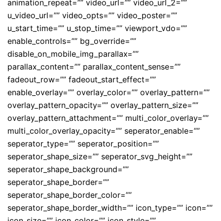
animation_repeat=”” video_url=”” video_url_2=””
u_video_url=”” video_opts=”” video_poster=””
u_start_time=”” u_stop_time=”” viewport_vdo=””
enable_controls=”” bg_override=””
disable_on_mobile_img_parallax=””
parallax_content=”” parallax_content_sense=””
fadeout_row=”” fadeout_start_effect=””
enable_overlay=”” overlay_color=”” overlay_pattern=””
overlay_pattern_opacity=”” overlay_pattern_size=””
overlay_pattern_attachment=”” multi_color_overlay=””
multi_color_overlay_opacity=”” seperator_enable=””
seperator_type=”” seperator_position=””
seperator_shape_size=”” seperator_svg_height=””
seperator_shape_background=””
seperator_shape_border=””
seperator_shape_border_color=””
seperator_shape_border_width=”” icon_type=”” icon=””
icon_size=”” icon_color=”” icon_style=””