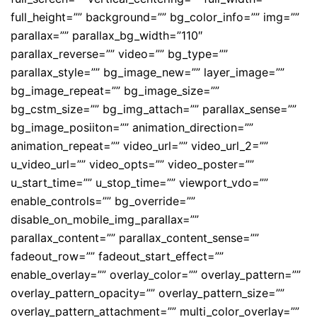
full_height=”” background=”” bg_color_info=”” img=””
parallax=”” parallax_bg_width=”110″
parallax_reverse=”” video=”” bg_type=””
parallax_style=”” bg_image_new=”” layer_image=””
bg_image_repeat=”” bg_image_size=””
bg_cstm_size=”” bg_img_attach=”” parallax_sense=””
bg_image_posiiton=”” animation_direction=””
animation_repeat=”” video_url=”” video_url_2=””
u_video_url=”” video_opts=”” video_poster=””
u_start_time=”” u_stop_time=”” viewport_vdo=””
enable_controls=”” bg_override=””
disable_on_mobile_img_parallax=””
parallax_content=”” parallax_content_sense=””
fadeout_row=”” fadeout_start_effect=””
enable_overlay=”” overlay_color=”” overlay_pattern=””
overlay_pattern_opacity=”” overlay_pattern_size=””
overlay_pattern_attachment=”” multi_color_overlay=””