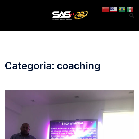
Pular
para
o
conteúdo
Categoria:
coaching